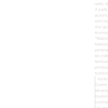
radio, t
À partir
actions
sont re
d’un gr
économ
“Maison
traduis
partenar
les coll
territori
profess
tourism
Après
Guerre 
dévelo
touris
commen
une im