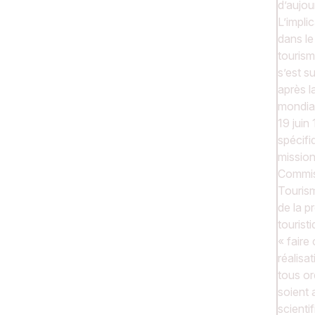
d’aujou
L’implic
dans l
tourism
s’est s
après 
mondial
19 juin
spécifi
mission
Commis
Tourism
de la 
tourist
« faire
réalisa
tous or
soient a
scienti