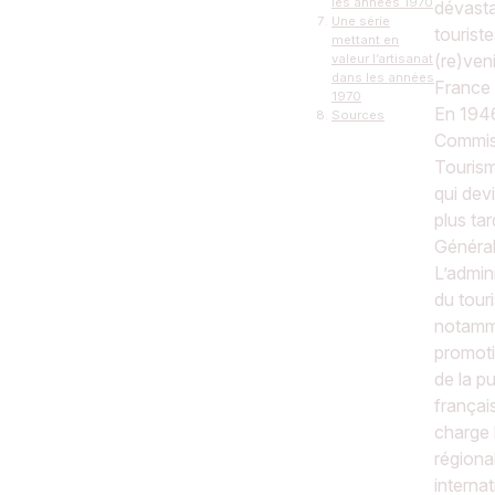
les années 1970
dévasta
Une série
tourist
mettant en
(re)veni
valeur l’artisanat
dans les années
France
1970
En 1946
Sources
Commiss
Tourism
qui dev
plus tar
Général
L’admin
du tour
notamm
promoti
de la pu
françai
charge l
régional
internat