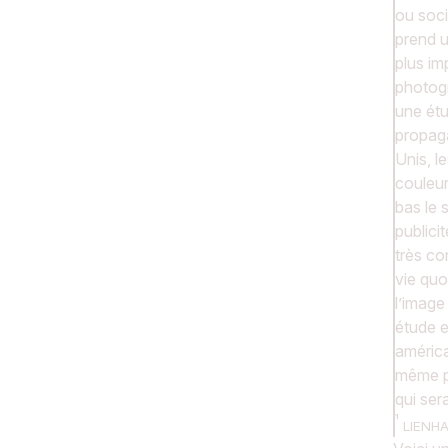
ou soci
prend u
plus im
photogr
une étu
propag
Unis, l
couleur
bas le 
publicit
très co
vie quo
l’image
étude e
américa
même p
qui sera
LIENHA