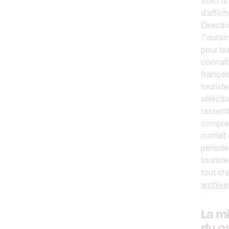
Voici un
d’affich
Directi
Tourism
pour bu
connaît
françai
tourist
sélécti
rassem
compren
mettait
périodes
tourist
tout chi
archive
La m
du p