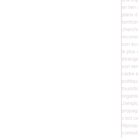
en lien
plans 
territoi
cherch
reconstr
son éco
le plus
étrange
son ter
cadre e
politiq
tourist
organis
J’emplo
propag
c’est ce
l’époqu
connota