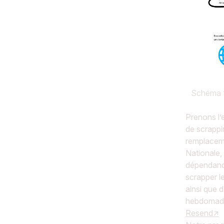
Schéma ‘
Prenons l’
de scrappi
remplacem
Nationale,
dépendan
scrapper l
ainsi que 
hebdomadai
Resend