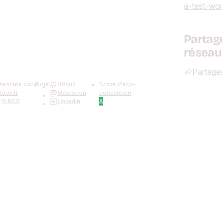
a-test-wo
Partag
réseau
Partage
teotime.pac
@
out
Github
Score d'éco-
look.fr
Mastodon
conception
RSS
LinkedIn
A