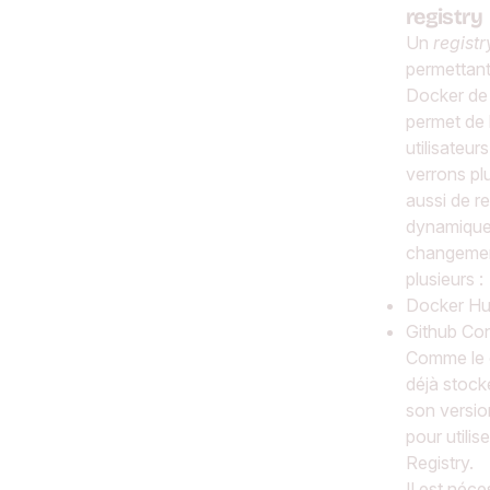
registry
Un
registr
permettant
Docker de 
permet de 
utilisateu
verrons plu
aussi de re
dynamique
changement
plusieurs :
Docker H
Github Con
Comme le 
déjà stock
son versio
pour utilis
Registry.
Il est néc