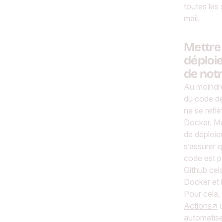
toutes les
mail.
Mettre
déploi
de not
Au moindr
du code de
ne se refl
Docker. Me
de déploie
s’assurer 
code est p
Github cel
Docker et l
Pour cela,
Actions
u
automatise