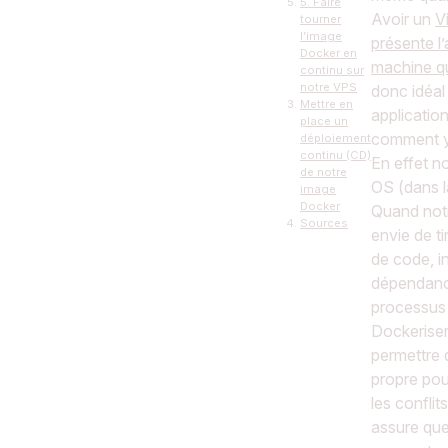
5. Faire
Avoir un
V
tourner
l’image
présente l
Docker en
machine q
continu sur
notre VPS
donc idéal
Mettre en
applicatio
place un
comment y
déploiement
continu (CD)
En effet n
de notre
OS (dans l
image
Docker
Quand notr
Sources
envie de t
de code, in
dépendance
processus 
Dockeriser
permettre 
propre pour
les confli
assure que 