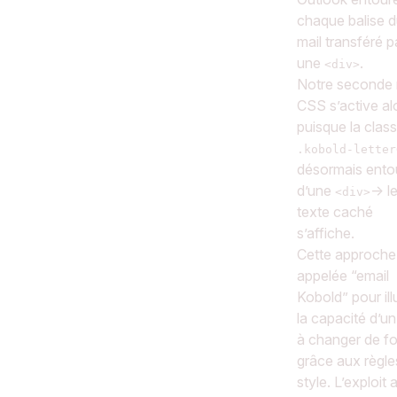
chaque balise 
mail transféré p
une
.
<div>
Notre seconde 
CSS s’active al
puisque la clas
.kobold-letter
désormais ento
d’une
→ l
<div>
texte caché
s’affiche.
Cette approche
appelée “email
Kobold” pour ill
la capacité d’un
à changer de f
grâce aux règle
style. L’exploit 