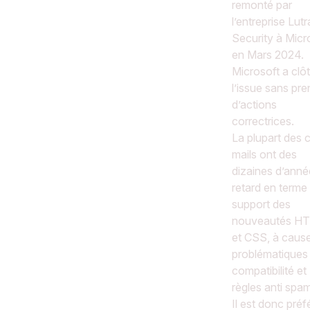
remonté par
l’entreprise Lutr
Security à Micr
en Mars 2024.
Microsoft a clô
l’issue sans pre
d’actions
correctrices.
La plupart des c
mails ont des
dizaines d’anné
retard en terme
support des
nouveautés H
et CSS, à caus
problématiques
compatibilité et
règles anti spam
Il est donc préf