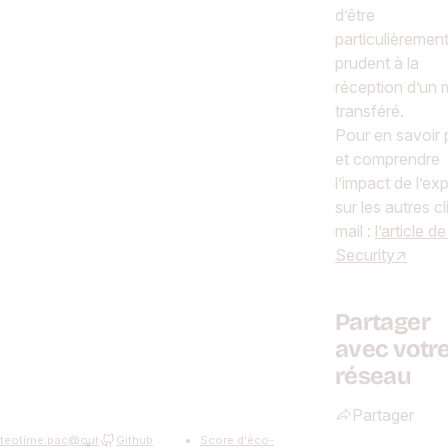
d’être
particulièremen
prudent à la
réception d’un m
transféré.
Pour en savoir 
et comprendre
l’impact de l’exp
sur les autres cl
mail :
l’article d
Security
Partager
avec votr
réseau
Partager
teotime.pac
@
out
Github
Score d'éco-