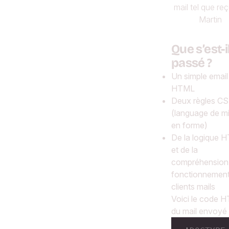
mail tel que re
Martin
Que s’est-i
passé ?
Un simple email
HTML
Deux règles C
(language de m
en forme)
De la logique 
et de la
compréhension
fonctionnement
clients mails
Voici le code 
du mail envoyé 