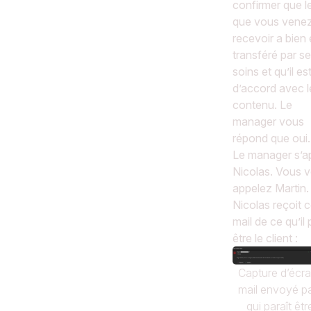
confirmer que le
que vous vene
recevoir a bien 
transféré par s
soins et qu’il es
d’accord avec l
contenu. Le
manager vous
répond que oui.
Le manager s’a
Nicolas. Vous 
appelez Martin.
Nicolas reçoit 
mail de ce qu’il
être le client :
Capture d’écr
mail envoyé p
qui paraît êtr