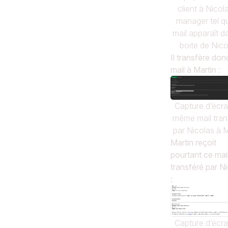
client à Nicola
manager tel qu
mail apparaît d
boite de Nico
Il transfère don
mail à Martin :
Capture d’écr
même mail tran
par Nicolas à M
Martin reçoit
pourtant ce mai
transféré par N
:
Capture d’écr