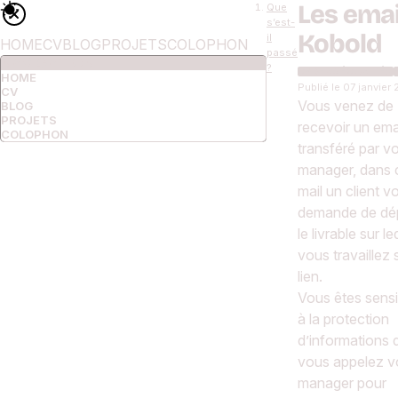
Les emai
Que
s’est-
Kobold
il
HOME
CV
BLOG
PROJETS
COLOPHON
passé
NAVIGATION
?
CYBERSÉCURITÉ
HOME
Publié le
07 janvier
CV
Vous venez de
BLOG
PROJETS
recevoir un ema
COLOPHON
transféré par vo
manager, dans 
mail un client v
demande de dé
le livrable sur le
vous travaillez 
lien.
Vous êtes sensib
à la protection
d’informations
vous appelez v
manager pour