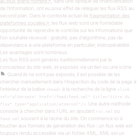
au plus grand nombre
, dans une optique de financiarisation
de l’information, ont eu pour effet de réléguer les flux RSS au
second plan. Dans le contexte actuel de
fragmentation des
plateformes sociales
, les flux web sont une formidable
opportunité de reprendre le contrôle sur les informations que
l’on souhaite recevoir : gratuité, pas d’algorithme, pas de
dépendance à une plateforme en particulier, intéropérabilité.
Les avantages sont nombreux.
Les flux RSS sont générés traditionnellement par le
concepteur du site web, et exposés via un lien ou une icône
. Quand ils ne sont pas exposés, il est possible de les
chercher manuellement dans l’inspection du code de la page à
l’intérieur de la balise
à la recherche de la ligne
<head>
<link
rel="alternate" href="/feed/feed.xml" title="titre du
. Une autre méthode
flux" type="application/atom+xml"/>
consiste à chercher dans l’URL en ajoutant
ou
rss.xml
souvent à la racine du site. On commence ici à
feed.xml
toucher aux formats de génération des flux : un flux web est
toujours rendu accessible via un fichier XML, XML est un