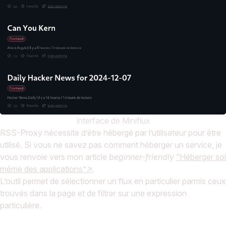
Interface de Miniflux
RSS-Proxy nécessite d’être hébergé par l’utilisateur pour être
utilisé. Si vous ne savez pas comment héberger un service, je
vous renvoie vers mon article
beginner-friendly
“Héberger soi
même des applications”
.
L’outil permet de sélectionner un flux en particulier parmis ceux
trouvés dans la page et de filtrer sur une expression
particulière.