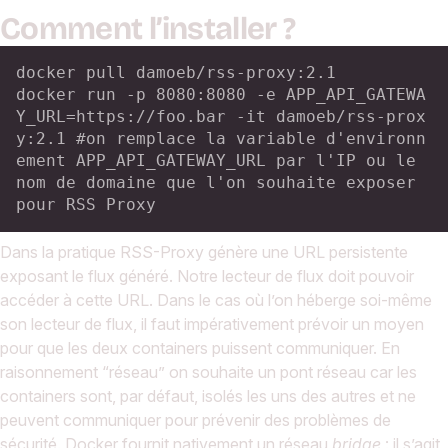
Comment l’installer ?
docker pull damoeb/rss-proxy:2.1

docker run -p 8080:8080 -e APP_API_GATEWA
Y_URL=https://foo.bar -it damoeb/rss-prox
y:2.1 #on remplace la variable d'environn
ement APP_API_GATEWAY_URL par l'IP ou le 
nom de domaine que l'on souhaite exposer 
pour RSS Proxy
Dans la pratique RSS-Proxy génère une URL persistente
exposant le flux généré. Notre lecteur de flux doit pouvoir
accéder à cette URL. Dans le cas où l’on héberge soi-même
son lecteur de flux, il faut impérativement prévoir un moyen
pour que les deux containers puissent communiquer. En
raisonnement “réseau” on souhaite un pont réseau car les
containers sont, par défaut, isolés les uns des autres et ne
peuvent communiquer pour prévenir des problèmes de
sécurité. Docker fournit nativement un réseau
bridge
: il s’agit