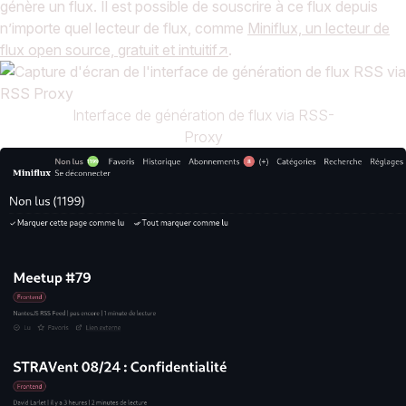
génère un flux. Il est possible de souscrire à ce flux depuis
n’importe quel lecteur de flux, comme
Miniflux, un lecteur de
flux open source, gratuit et intuitif
.
Interface de génération de flux via RSS-
Proxy