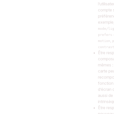
l’utilisat
compte 
préféren
exemple
mode/li
prefers
,
motion
contras
Être res
composa
mêmes :
carte peu
recompo
fonction 
d’écran 
aussi de
intrinsèq
Être res
nouveaux