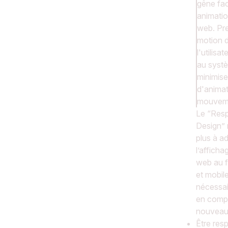
gêne fa
animati
web. Pr
motion d
l'utilis
au syst
minimise
d'animat
mouvem
Le “Res
Design” n
plus à a
l’afficha
web au 
et mobile.
nécessai
en comp
nouveau
Être res