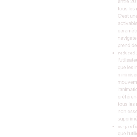
entre 20
tous les
C’est un
activabl
paramèt
navigateu
prend de
reduced
l’utilisa
que les 
minimisen
mouvem
l’animati
préféren
tous le
non esse
supprimé
no-pref
que l’util