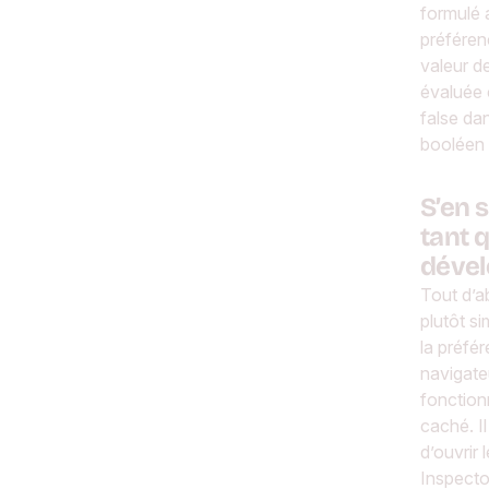
formulé
préféren
valeur d
évaluée
false da
booléen
S’en s
tant 
déve
Tout d’ab
plutôt si
la préfé
navigate
fonctionn
caché. I
d’ouvrir
Inspecto