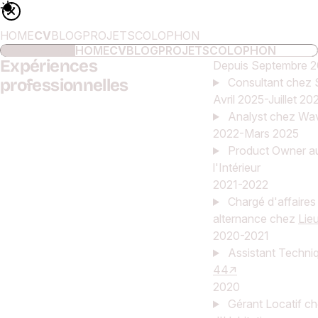
HOME
CV
BLOG
PROJETS
COLOPHON
NAVIGATION
HOME
CV
BLOG
PROJETS
COLOPHON
Mon curriculum vitae
Expériences
Depuis Septembre 
professionnelles
Consultant chez 
Avril 2025-Juillet 20
Analyst chez Wa
2022-Mars 2025
Product Owner au
l'Intérieur
2021-2022
Chargé d'affaires 
alternance chez
Lie
2020-2021
Assistant Techni
44
2020
Gérant Locatif c