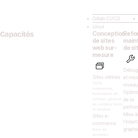
Gitlab CI/CD
Linux
Capacités
Conception
Refo
de sites
main
web sur-
de si
mesure
Débug
Sites vitrines
et mis
100%
niveau
responsive,
Optimi
formulaires de
de la
contact, gestion
du contenu facile
perfo
et intuitive
Mise à
Sites e-
l'inter
commerce
graphi
Base de
données,