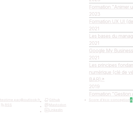
Formation "Animer u
2023
Formation UX UI (de
2021
Les bases du manag
2021
Google My Busines
2021
Les principes fonda
numérique (clé de vé
BAR)
2019
Formation "Gestion d
teotime.pac
@
outlook.fr
Github
Score d'éco-conception
A
RSS
Mastodon
LinkedIn