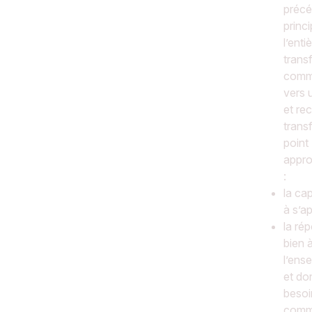
précé
princ
l’enti
trans
comma
vers 
et re
trans
point
appro
:
la cap
à s’a
la ré
bien 
l’ens
et do
besoi
comma