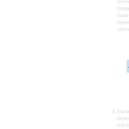
concur
l’org
force
repré
concu
Étude 
déter
d’Act