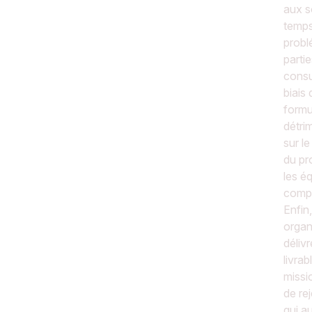
aux s
temps 
probl
parti
consu
biais 
formu
détri
sur le
du pr
les é
comp
Enfin
organi
déliv
livra
missio
de re
qui a