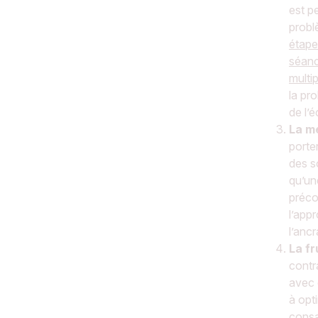
est p
prob
étape
séanc
multi
la pro
de l’
La m
porter
des s
qu’un
préco
l’appr
l’ancr
La fr
contr
avec 
à opt
consa