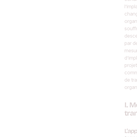
l’imp
chan
organ
souff
desce
par d
mesur
d’imp
proje
comme
de tr
organ
I. 
tra
L’ap