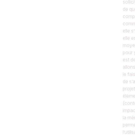
sollic
de qua
compr
comma
elle s
elle e
moyen
pour 
est d
allon
le fa
de s’
proje
éléme
(cont
impac
la mê
perme
l’util