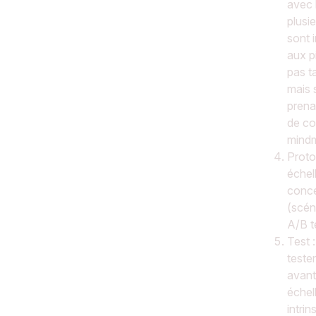
avec 
plusi
sont 
aux pi
pas t
mais s
prena
de co
mind
Proto
échel
conce
(scén
A/B t
Test 
tester
avant
échell
intri