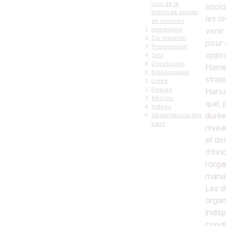
issu de la
socia
méthode design
les i
de services
Immersion
venir
Co-création
pour 
Prototypage
appro
Test
Conclusion
Hamel
Bibliographie
straté
Livres
Revues
Harva
Articles
que, 
Vidéos
durée,
Observations des
pairs
nivea
et de
d’inn
l’org
mana
Les d
organ
indis
condi