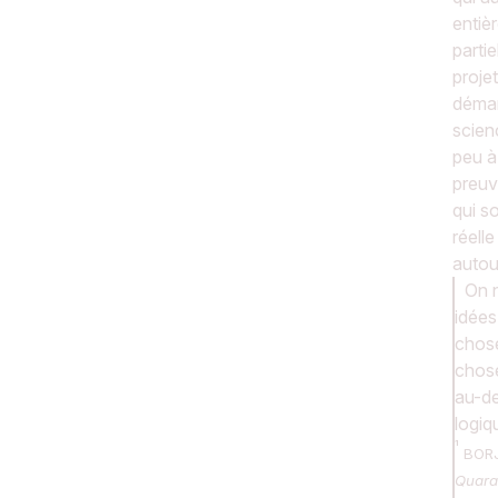
entièr
partie
proje
démar
scien
peu à
preuv
qui s
réell
autou
On n
idées
chose
chose
au-de
logiq
BORJ
Quara