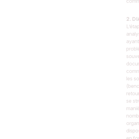
comma
2. D
L’éta
analy
ayant
probl
souve
docum
comma
les s
(benc
retou
se st
maniè
nombr
organ
dispo
en fo