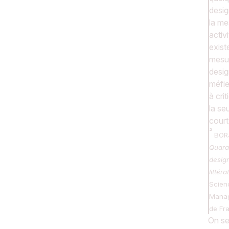
desi
la me
activ
existe
mesur
desig
méfie
à cri
la se
court
BORJ
Quara
desig
littér
Scien
Manag
de Fr
On se