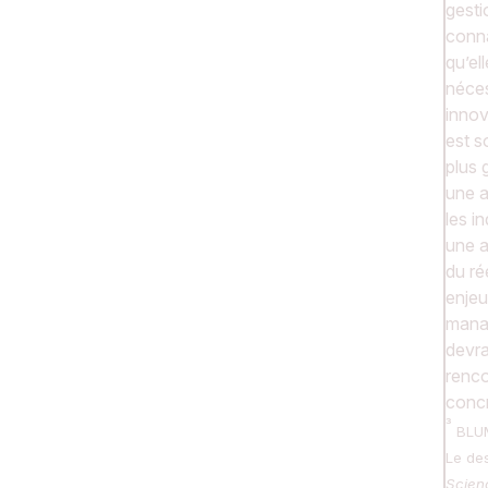
gesti
conna
qu’el
néces
innov
est s
plus 
une a
les i
une 
du ré
enjeux
mana
devra
renco
concr
BLUM
Le de
Scien