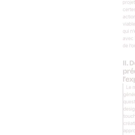
proje
certes
actio
viabl
qui n
avec l
de l’o
II. 
pré
l’e
Le 
génér
quest
desig
touch
créat
appro