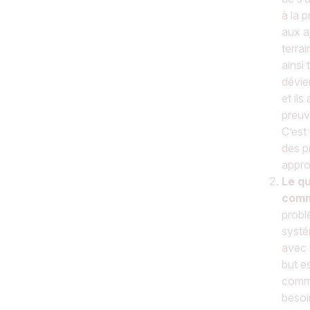
à la 
aux a
terrai
ainsi
dévie
et ils
preuv
C’est
des p
appro
Le q
com
probl
systé
avec 
but e
comma
besoi