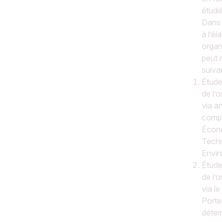
étudi
Dans 
à l’él
organ
peut 
suiva
Étude
de l’
via a
compt
Écono
Techn
Envir
Étude
de l’
via l
Porte
déterm