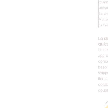
desig
littér
Scien
Manag
de Fr
Le d
qu’e
Le de
appro
conce
besoi
s’app
itérat
colla
doubl