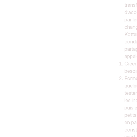
trans
d’acc
par l
chang
Kotte
condu
parta
appel
Créer
besoi
Form
quelq
teste
les i
puis 
petits
en pa
const
up
).