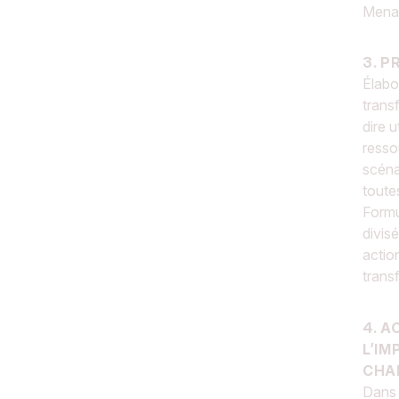
Mena
3. P
Élabo
trans
dire u
resso
scéna
toute
Formu
divis
actio
trans
4. 
L’IM
CHA
Dans 