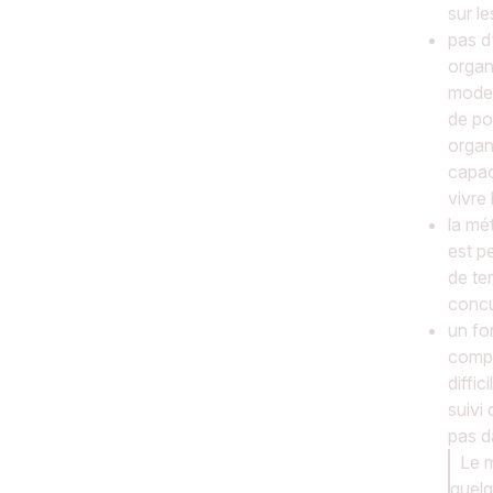
sur le
pas d
organ
modes
de pou
organi
capac
vivre
la mé
est p
de tem
concu
un fo
compa
diffic
suivi 
pas d
Le 
quelq