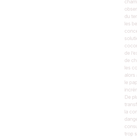
chamb
obser
du te
les b
conce
solut
cocon
de l’
de ch
les c
alors
le pap
incrém
De pl
trans
la co
dange
consul
trop 