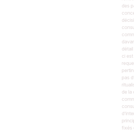
des p
conce
décisi
consu
comma
davan
détai
ci es
reque
perti
pas d
ritual
de la
comma
consu
d’inte
princ
fixés