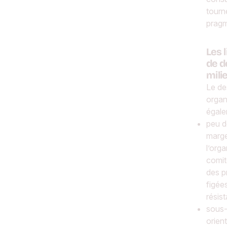
tourn
pragm
Les 
de d
mili
Le de
organ
égale
peu d
marges
l’org
comit
des p
figées
résis
sous-
orien