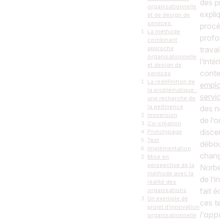
des p
organisationnelle
expli
et de design de
services.
procé
La méthode
profo
combinant
approche
travai
organisationnelle
l’inté
et design de
conte
services
La redéfinition de
emplo
la problématique :
servi
une recherche de
la pertinence
des n
Immersion
de l’
Co-création
disce
Prototypage
Test
débou
Implémentation
chang
Mise en
perspective de la
Norbe
méthode avec la
de l’
réalité des
fait 
organisations
Un exemple de
ces t
projet d’innovation
l’app
organisationnelle