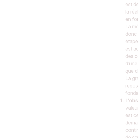
est d
la réa
en fo
La mét
donc 
étape
est a
des co
d’une
que d
La gr
repos
fonda
L’obs
valeu
est c
démar
conti
de s’