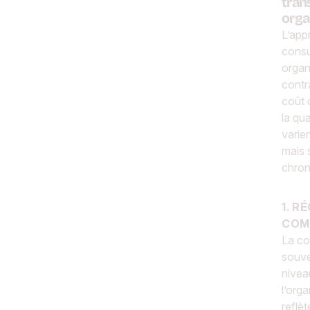
tran
orga
L’app
consu
organ
contra
coût d
la qu
varie
mais 
chrono
1. R
COM
La co
souve
nivea
l’orga
reflèt