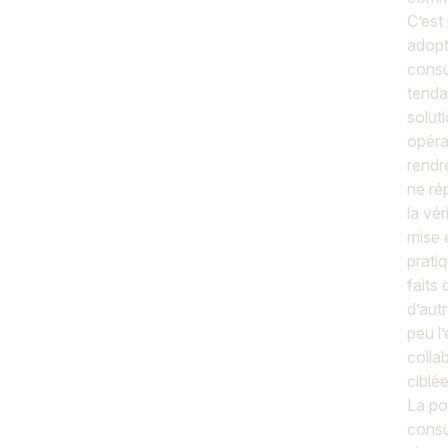
C’est
adopt
consul
tenda
solut
opéra
rendr
ne ré
la vé
mise 
prati
faits
d’aut
peu l
colla
ciblée
La po
consul