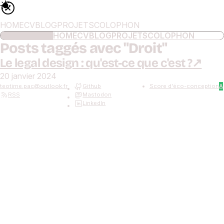
HOME
CV
BLOG
PROJETS
COLOPHON
NAVIGATION
HOME
CV
BLOG
PROJETS
COLOPHON
Posts taggés avec "
Droit
"
Le legal design : qu'est-ce que c'est ?
20 janvier 2024
teotime.pac
@
outlook.fr
Github
Score d'éco-conception
A
RSS
Mastodon
LinkedIn