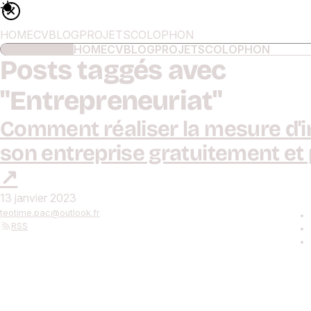
HOME
CV
BLOG
PROJETS
COLOPHON
NAVIGATION
HOME
CV
BLOG
PROJETS
COLOPHON
Posts taggés avec
"
Entrepreneuriat
"
Comment réaliser la mesure d'
son entreprise gratuitement et
13 janvier 2023
teotime.pac
@
outlook.fr
RSS