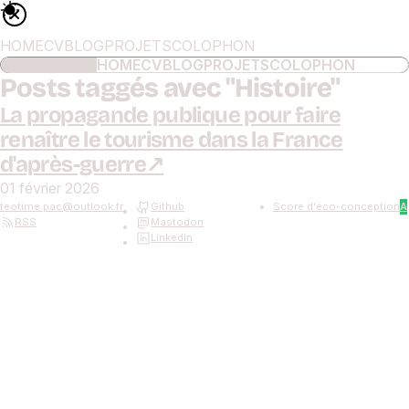
HOME
CV
BLOG
PROJETS
COLOPHON
NAVIGATION
HOME
CV
BLOG
PROJETS
COLOPHON
Posts taggés avec "
Histoire
"
La propagande publique pour faire
renaître le tourisme dans la France
d'après-guerre
01 février 2026
teotime.pac
@
outlook.fr
Github
Score d'éco-conception
A
RSS
Mastodon
LinkedIn