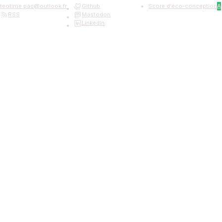
teotime.pac
@
outlook.fr
Github
Score d'éco-conception
A
RSS
Mastodon
LinkedIn