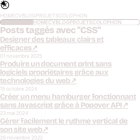
HOME
CV
BLOG
PROJETS
COLOPHON
NAVIGATION
HOME
CV
BLOG
PROJETS
COLOPHON
Posts taggés avec "
CSS
"
Designer des tableaux clairs et
efficaces
01 novembre 2025
Produire un document print sans
logiciels propriétaires grâce aux
technologies du web
15 octobre 2024
Créer un menu hamburger fonctionnant
sans Javascript grâce à Popover API
23 mai 2024
Gérer facilement le rythme vertical de
son site web
26 novembre 2022