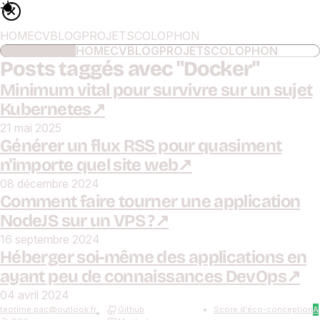
HOME
CV
BLOG
PROJETS
COLOPHON
NAVIGATION
HOME
CV
BLOG
PROJETS
COLOPHON
Posts taggés avec "
Docker
"
Minimum vital pour survivre sur un sujet
Kubernetes
21 mai 2025
Générer un flux RSS pour quasiment
n'importe quel site web
08 décembre 2024
Comment faire tourner une application
NodeJS sur un VPS ?
16 septembre 2024
Héberger soi-même des applications en
ayant peu de connaissances DevOps
04 avril 2024
teotime.pac
@
outlook.fr
Github
Score d'éco-conception
A